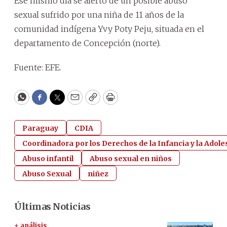
Ese mismo día se alertó de un posible abuso
sexual sufrido por una niña de 11 años de la
comunidad indígena Yvy Poty Peju, situada en el
departamento de Concepción (norte).
Fuente: EFE.
WhatsApp
Facebook
Twitter
Email
Copy
Print
Paraguay
CDIA
Coordinadora por los Derechos de la Infancia y la Adol
Abuso infantil
Abuso sexual en niños
Abuso Sexual
niñez
Últimas Noticias
+ análisis