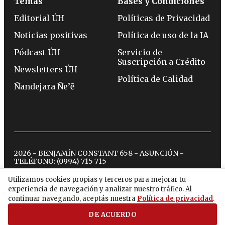
Temas
Bases y Condiciones
Editorial ÚH
Políticas de Privacidad
Noticias positivas
Política de uso de la IA
Pódcast ÚH
Servicio de
Suscripción a Crédito
Newsletters ÚH
Política de Calidad
Ñandejara Ñe’ẽ
2026 - BENJAMÍN CONSTANT 658 - ASUNCIÓN -
TELÉFONO:
(0994) 715 715
Utilizamos cookies propias y terceros para mejorar tu
experiencia de navegación y analizar nuestro tráfico. Al
twitter
instagram
facebook
tiktok
youtube
spotify
continuar navegando, aceptás nuestra
Política de privacidad
.
DE ACUERDO