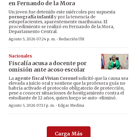
en Fernando de la Mora
Un joven fue detenido este miércoles por supuesta
pornografía infantil
y por la tenencia de
estupefacientes, aparentemente marihuana. El
procedimiento se realizó en Fernando de la Mora,
Departamento Central.
·
Agosto 5, 2026 07:24 p. m.
Redacción ÚH
Nacionales
Fiscalía acusa a docente por
omisión ante acoso escolar
La
agente fiscal Vivian Coronel
solicitó que la causa sea
elevada a juicio oral y sostiene que la profesora guía no
habría activado el protocolo obligatorio de protección,
pese a conocer situaciones de hostigamiento contra el
estudiante de 12 años, quien luego se auto-eliminó.
·
Agosto 5, 2026 07:13 p. m.
Edgar Medina
Carga Más