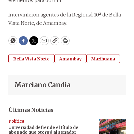
elementos para dormir.
Intervinieron agentes de la Regional 10ª de Bella
Vista Norte, de Amambay.
WhatsApp
Facebook
Twitter
Email
Copy
Print
Bella Vista Norte
Amambay
Marihuana
Marciano Candia
Últimas Noticias
Política
Universidad defiende el título de
abogado que otorgó al senador