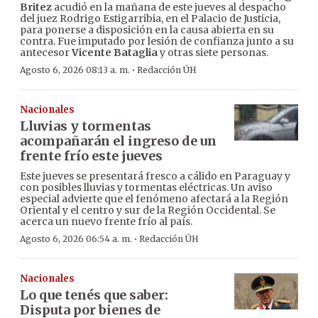
Britez
acudió en la mañana de este jueves al despacho
del juez Rodrigo Estigarribia, en el Palacio de Justicia,
para ponerse a disposición en la causa abierta en su
contra. Fue imputado por lesión de confianza junto a su
antecesor
Vicente Bataglia
y otras siete personas.
·
Agosto 6, 2026 08:13 a. m.
Redacción ÚH
Nacionales
Lluvias y tormentas
acompañarán el ingreso de un
frente frío este jueves
Este jueves se presentará fresco a cálido en Paraguay y
con posibles lluvias y tormentas eléctricas. Un aviso
especial advierte que el fenómeno afectará a la Región
Oriental y el centro y sur de la Región Occidental. Se
acerca un nuevo frente frío al país.
·
Agosto 6, 2026 06:54 a. m.
Redacción ÚH
Nacionales
Lo que tenés que saber:
Disputa por bienes de