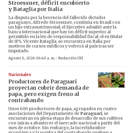
Stroessner, déficit encubierto
y Bataglia por Italia
La disputa por la herencia del fallecido dictador
paraguayo, Alfredo Stroessner, continúa en Brasil con
un hijo extramatrimonial; el Ejecutivo admitió ante la
banca internacional que hay un déficit superior al
permitido en la ley de responsabilidad fiscal; el ex titular
de IPS, Vicente Bataglia, se encuentra en Italia por
motivos de cursos médicos y volverá al país tras ser
imputado.
·
Agosto 6, 2026 06:40 a. m.
Redacción ÚH
Nacionales
Productores de Paraguarí
proyectan cubrir demanda de
papa, pero exigen freno al
contrabando
Unos 600 productores de papa, agrupados en cuatro
asociaciones del Departamento de
Paraguarí
, se
encuentran en plena etapa de desarrollo de sus cultivos
con miras a abastecer el mercado nacional a partir del
mes de octubre. Sin embargo, la incertidumbre
económica y la sombra del contrabando vuelven a