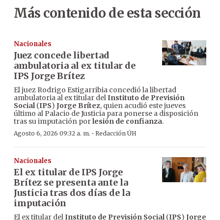
Más contenido de esta sección
Nacionales
Juez concede libertad
ambulatoria al ex titular de
IPS Jorge Brítez
El juez Rodrigo Estigarribia concedió la libertad
ambulatoria al ex titular del
Instituto de Previsión
Social
(
IPS
)
Jorge Brítez
, quien acudió este jueves
último al Palacio de Justicia para ponerse a disposición
tras su imputación por
lesión de confianza
.
·
Agosto 6, 2026 09:32 a. m.
Redacción ÚH
Nacionales
El ex titular de IPS Jorge
Brítez se presenta ante la
Justicia tras dos días de la
imputación
El ex titular del
Instituto de Previsión Social
(
IPS
)
Jorge