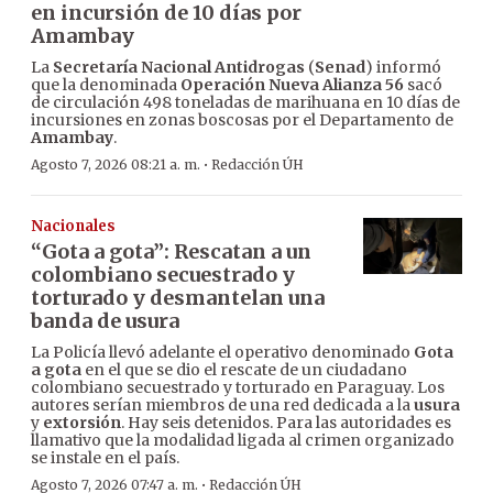
en incursión de 10 días por
Amambay
La
Secretaría Nacional Antidrogas
(
Senad
) informó
que la denominada
Operación Nueva Alianza 56
sacó
de circulación 498 toneladas de marihuana en 10 días de
incursiones en zonas boscosas por el Departamento de
Amambay
.
·
Agosto 7, 2026 08:21 a. m.
Redacción ÚH
Nacionales
“Gota a gota”: Rescatan a un
colombiano secuestrado y
torturado y desmantelan una
banda de usura
La Policía llevó adelante el operativo denominado
Gota
a gota
en el que se dio el rescate de un ciudadano
colombiano secuestrado y torturado en Paraguay. Los
autores serían miembros de una red dedicada a la
usura
y
extorsión
. Hay seis detenidos. Para las autoridades es
llamativo que la modalidad ligada al crimen organizado
se instale en el país.
·
Agosto 7, 2026 07:47 a. m.
Redacción ÚH