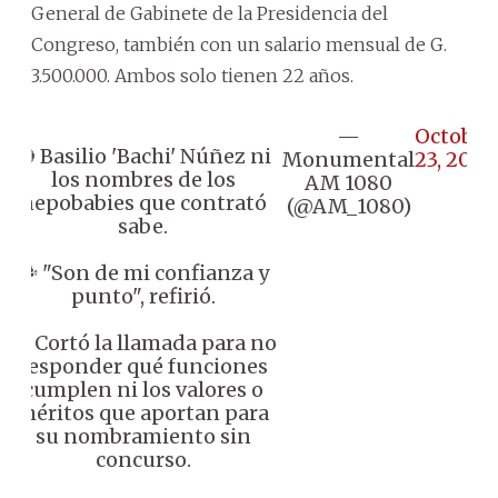
General de Gabinete de la Presidencia del
Congreso, también con un salario mensual de G.
3.500.000. Ambos solo tienen 22 años.
—
October
🔴 Basilio 'Bachi' Núñez ni
Monumental
23, 2024
los nombres de los
AM 1080
nepobabies que contrató
(@AM_1080)
sabe.
🗣️ "Son de mi confianza y
punto", refirió.
🔸 Cortó la llamada para no
responder qué funciones
cumplen ni los valores o
méritos que aportan para
su nombramiento sin
concurso.