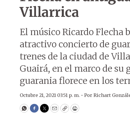
Villarrica
El músico Ricardo Flecha 
atractivo concierto de guar
trenes de la ciudad de Vil
Guairá, en el marco de su
guarania florece en los terr
Octubre 21, 2021 03:51 p. m. •
Por
Richart Gonzál
WhatsApp
Facebook
Twitter
Email
Copy
Print