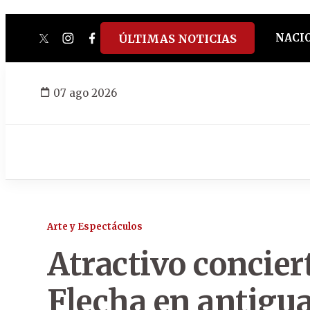
NACI
ÚLTIMAS NOTICIAS
twitter
instagram
facebook
tiktok
youtube
spotify
07 ago 2026
Arte y Espectáculos
Atractivo concier
Flecha en antigua