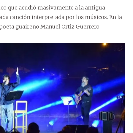
lico que acudió masivamente a la antigua
cada canción interpretada por los músicos. En la
 poeta guaireño Manuel Ortiz Guerrero.