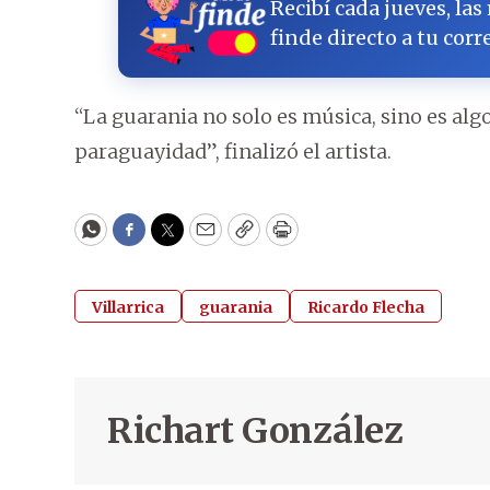
Recibí cada jueves, las
finde directo a tu corr
“La guarania no solo es música, sino es al
paraguayidad”, finalizó el artista.
WhatsApp
Facebook
Twitter
Email
Copy
Print
Villarrica
guarania
Ricardo Flecha
Richart González