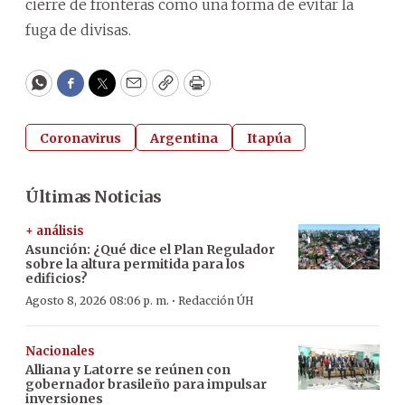
cierre de fronteras como una forma de evitar la
fuga de divisas.
WhatsApp
Facebook
Twitter
Email
Copy
Print
Coronavirus
Argentina
Itapúa
Últimas Noticias
+ análisis
Asunción: ¿Qué dice el Plan Regulador
sobre la altura permitida para los
edificios?
·
Agosto 8, 2026 08:06 p. m.
Redacción ÚH
Nacionales
Alliana y Latorre se reúnen con
gobernador brasileño para impulsar
inversiones