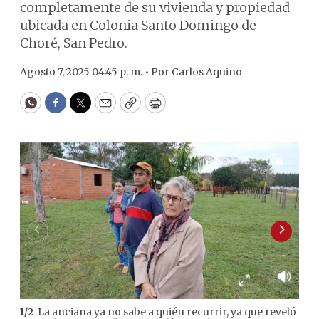
completamente de su vivienda y propiedad
ubicada en Colonia Santo Domingo de
Choré, San Pedro.
Agosto 7, 2025 04:45 p. m. •
Por
Carlos Aquino
WhatsApp
Facebook
Twitter
Email
Copy
Print
La anciana ya no sabe a quién recurrir, ya que reveló
1
/
2
2
/
2