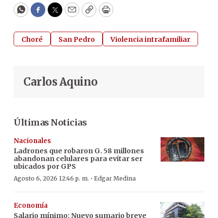
WhatsApp
Facebook
Twitter
Email
Copy
Print
Choré
San Pedro
Violencia intrafamiliar
Carlos Aquino
Últimas Noticias
Nacionales
Ladrones que robaron G. 58 millones
abandonan celulares para evitar ser
ubicados por GPS
·
Agosto 6, 2026 12:46 p. m.
Edgar Medina
Economía
Salario mínimo: Nuevo sumario breve