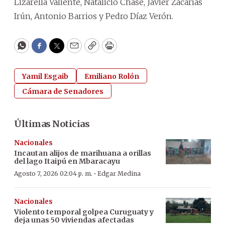
Lizarella Valiente, Natalicio Chase, Javier Zacarías
Irún, Antonio Barrios y Pedro Díaz Verón.
WhatsApp
Facebook
Twitter
Email
Copy
Print
Yamil Esgaib
Emiliano Rolón
Cámara de Senadores
Últimas Noticias
Nacionales
Incautan alijos de marihuana a orillas
del lago Itaipú en Mbaracayu
·
Agosto 7, 2026 02:04 p. m.
Edgar Medina
Nacionales
Violento temporal golpea Curuguaty y
deja unas 50 viviendas afectadas