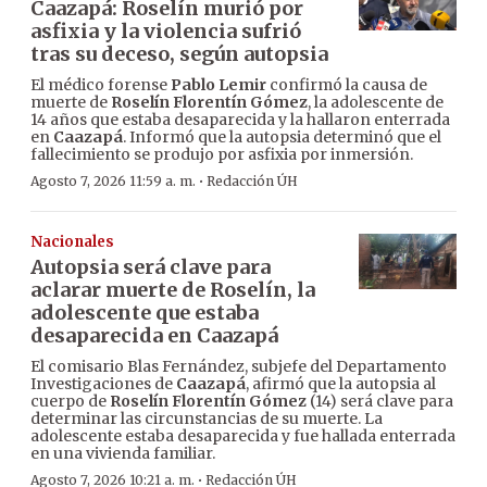
Caazapá: Roselín murió por
asfixia y la violencia sufrió
tras su deceso, según autopsia
El médico forense
Pablo Lemir
confirmó la causa de
muerte de
Roselín Florentín Gómez
, la adolescente de
14 años que estaba desaparecida y la hallaron enterrada
en
Caazapá
. Informó que la autopsia determinó que el
fallecimiento se produjo por asfixia por inmersión.
·
Agosto 7, 2026 11:59 a. m.
Redacción ÚH
Nacionales
Autopsia será clave para
aclarar muerte de Roselín, la
adolescente que estaba
desaparecida en Caazapá
El comisario Blas Fernández, subjefe del Departamento
Investigaciones de
Caazapá
, afirmó que la autopsia al
cuerpo de
Roselín Florentín Gómez
(14) será clave para
determinar las circunstancias de su muerte. La
adolescente estaba desaparecida y fue hallada enterrada
en una vivienda familiar.
·
Agosto 7, 2026 10:21 a. m.
Redacción ÚH