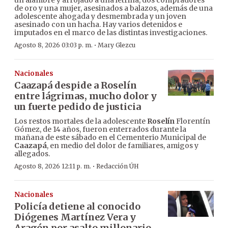
un alambre y arrojado a una letrina, dos compradores
de oro y una mujer, asesinados a balazos, además de una
adolescente ahogada y desmembrada y un joven
asesinado con un hacha. Hay varios detenidos e
imputados en el marco de las distintas investigaciones.
·
Agosto 8, 2026 03:03 p. m.
Mary Glezcu
Nacionales
Caazapá despide a Roselín
entre lágrimas, mucho dolor y
un fuerte pedido de justicia
Los restos mortales de la adolescente
Roselín
Florentín
Gómez, de 14 años, fueron enterrados durante la
mañana de este sábado en el Cementerio Municipal de
Caazapá
, en medio del dolor de familiares, amigos y
allegados.
·
Agosto 8, 2026 12:11 p. m.
Redacción ÚH
Nacionales
Policía detiene al conocido
Diógenes Martínez Vera y
Aragón por asalto millonario