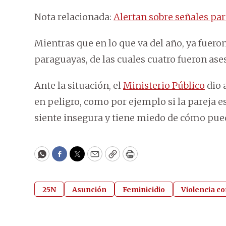
Nota relacionada:
Alertan sobre señales par
Mientras que en lo que va del año, ya fueron
paraguayas, de las cuales cuatro fueron ases
Ante la situación, el
Ministerio Público
dio 
en peligro, como por ejemplo si la pareja es
siente insegura y tiene miedo de cómo pued
WhatsApp
Facebook
Twitter
Email
Copy
Print
25N
Asunción
Feminicidio
Violencia co