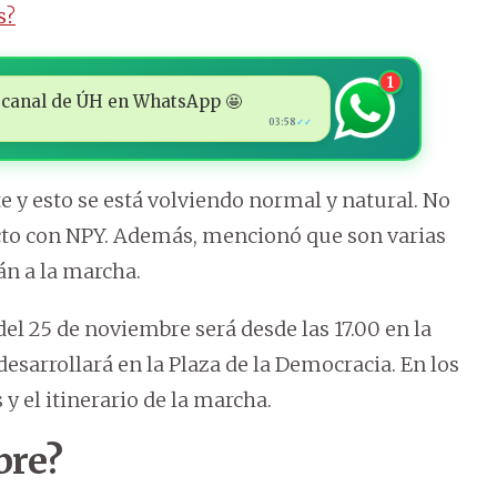
s?
1
 al canal de ÚH en WhatsApp 🤩
03:58
✓✓
te y esto se está volviendo normal y natural. No
cto con NPY. Además, mencionó que son varias
án a la marcha.
el 25 de noviembre será desde las 17.00 en la
 desarrollará en la Plaza de la Democracia. En los
y el itinerario de la marcha.
bre?