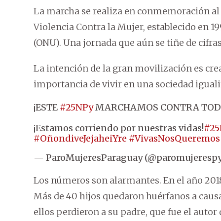
La marcha se realiza en conmemoración al D
Violencia Contra la Mujer, establecido en 1
(ONU). Una jornada que aún se tiñe de cifras 
La intención de la gran movilización es cre
importancia de vivir en una sociedad igualit
¡ESTE
#25NPy
MARCHAMOS CONTRA TODO T
¡Estamos corriendo por nuestras vidas!
#25
#OñondiveJejaheiYre
#VivasNosQueremos
— ParoMujeresParaguay (@paromujeresp
Los números son alarmantes. En el año 2018
Más de 40 hijos quedaron huérfanos a causa
ellos perdieron a su padre, que fue el autor 