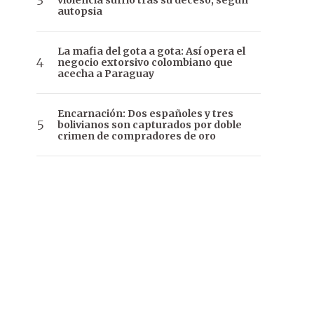
violencia sufrió tras su deceso, según
autopsia
La mafia del gota a gota: Así opera el
negocio extorsivo colombiano que
acecha a Paraguay
Encarnación: Dos españoles y tres
bolivianos son capturados por doble
crimen de compradores de oro