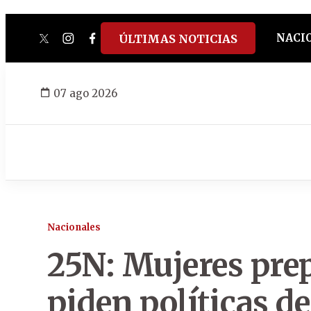
NACI
ÚLTIMAS NOTICIAS
twitter
instagram
facebook
tiktok
youtube
spotify
07 ago 2026
Nacionales
25N: Mujeres pre
piden políticas d