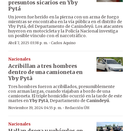
presuntos sicarios en Yby
Pytá
Un joven fue herido en la pierna con un arma de fuego
mientras se encontraba en la vía pública en el distrito de
Yby Pytá, del Departamento de Canindeyú. Los atacantes
huyeron en motocicleta y la Policía Nacional investiga
un posible vínculo con el narcotráfico.
·
Abril 7, 2025 03:38 p. m.
Carlos Aquino
Nacionales
Acribillan a tres hombres
dentro de una camioneta en
Yby Pytã
Tres hombres fueron acribillados, presumiblemente
con armas largas, cuando viajaban a bordo de una
camioneta. El triple homicidio ocurrió en la tarde de este
martes en
Yby Pytã
, Departamento de
Canindeyú
.
·
Noviembre 19, 2024 04:55 p. m.
Redacción ÚH
Nacionales
Hallan droga y vehículos en