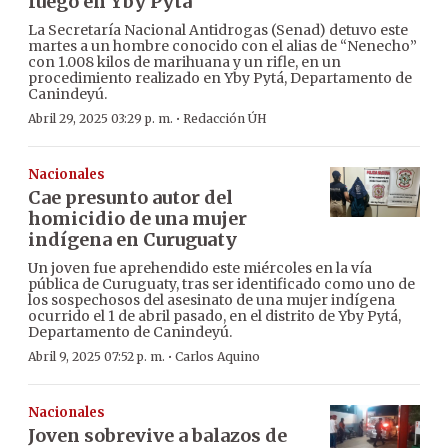
fuego en Yby Pytá
La Secretaría Nacional Antidrogas (Senad) detuvo este
martes a un hombre conocido con el alias de “Nenecho”
con 1.008 kilos de marihuana y un rifle, en un
procedimiento realizado en Yby Pytá, Departamento de
Canindeyú.
·
Abril 29, 2025 03:29 p. m.
Redacción ÚH
Nacionales
Cae presunto autor del
homicidio de una mujer
indígena en Curuguaty
Un joven fue aprehendido este miércoles en la vía
pública de Curuguaty, tras ser identificado como uno de
los sospechosos del asesinato de una mujer indígena
ocurrido el 1 de abril pasado, en el distrito de Yby Pytá,
Departamento de Canindeyú.
·
Abril 9, 2025 07:52 p. m.
Carlos Aquino
Nacionales
Joven sobrevive a balazos de