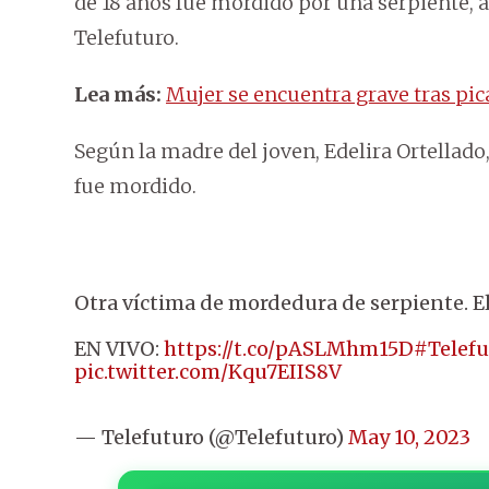
de 18 años fue mordido por una serpiente, 
Telefuturo.
Lea más:
Mujer se encuentra grave tras pic
Según la madre del joven, Edelira Ortellado
fue mordido.
Otra víctima de mordedura de serpiente. El
EN VIVO:
https://t.co/pASLMhm15D
#Telef
pic.twitter.com/Kqu7EIIS8V
— Telefuturo (@Telefuturo)
May 10, 2023