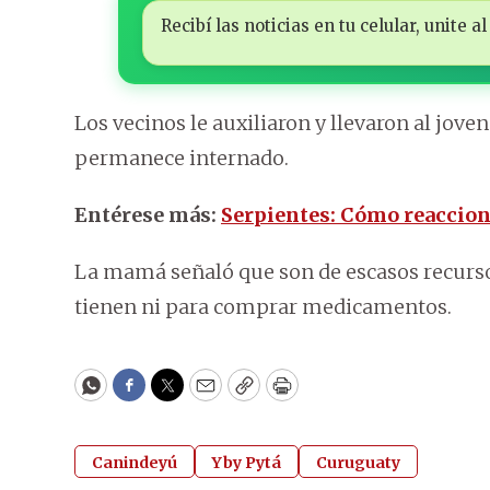
Recibí las noticias en tu celular, unite
Los vecinos le auxiliaron y llevaron al jove
permanece internado.
Entérese más:
Serpientes: Cómo reaccion
La mamá señaló que son de escasos recursos
tienen ni para comprar medicamentos.
WhatsApp
Facebook
Twitter
Email
Copy
Print
Canindeyú
Yby Pytá
Curuguaty