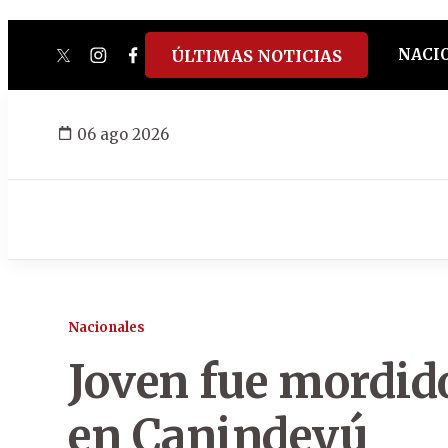
NACI
ÚLTIMAS NOTICIAS
twitter
instagram
facebook
tiktok
youtube
spotify
06 ago 2026
Nacionales
Joven fue mordid
en Canindeyú