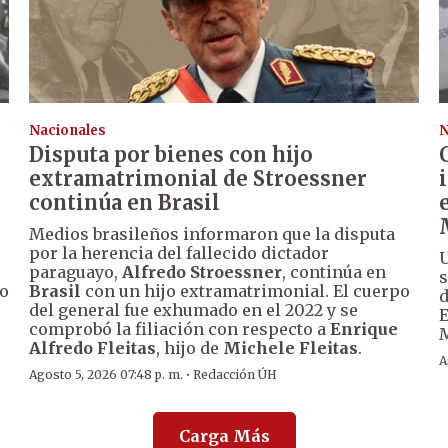
Nacionales
N
Disputa por bienes con hijo
extramatrimonial de Stroessner
continúa en Brasil
Medios brasileños informaron que la disputa
por la herencia del fallecido dictador
U
paraguayo,
Alfredo Stroessner
, continúa en
go
Brasil
con un hijo extramatrimonial. El cuerpo
d
del general fue exhumado en el 2022 y se
E
comprobó la filiación con respecto a
Enrique
M
Alfredo Fleitas
, hijo de
Michele Fleitas
.
A
·
Agosto 5, 2026 07:48 p. m.
Redacción ÚH
Carga Más