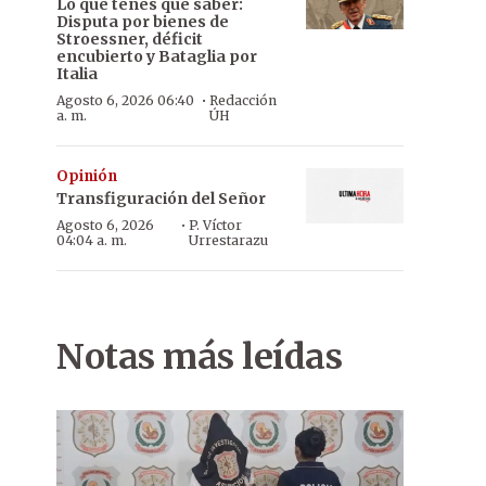
Lo que tenés que saber:
Disputa por bienes de
Stroessner, déficit
encubierto y Bataglia por
Italia
·
Agosto 6, 2026 06:40
Redacción
a. m.
ÚH
Opinión
Transfiguración del Señor
·
Agosto 6, 2026
P. Víctor
04:04 a. m.
Urrestarazu
Notas más leídas