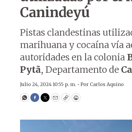
Canindeyú
Pistas clandestinas utiliza
marihuana y cocaína vía aé
autoridades en la colonia
B
Pytã
, Departamento de
Ca
Julio 24, 2024 10:55 p. m. •
Por
Carlos Aquino
WhatsApp
Facebook
Twitter
Email
Copy
Print