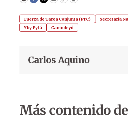
WhatsApp
Facebook
Twitter
Email
Copy
Print
Fuerza de Tarea Conjunta (FTC)
Secretaría N
Yby Pytá
Canindeyú
Carlos Aquino
Más contenido de