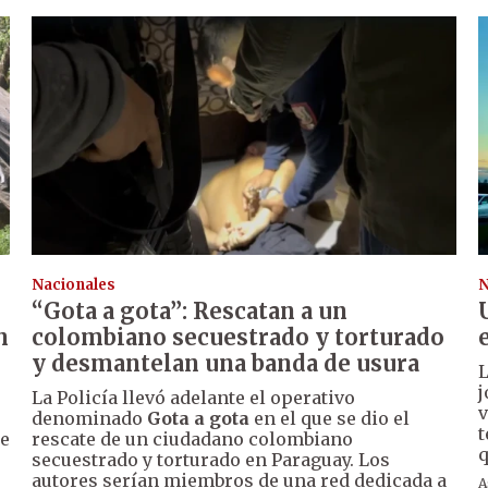
Nacionales
N
“Gota a gota”: Rescatan a un
n
colombiano secuestrado y torturado
y desmantelan una banda de usura
j
La Policía llevó adelante el operativo
v
denominado
Gota a gota
en el que se dio el
t
de
rescate de un ciudadano colombiano
q
secuestrado y torturado en Paraguay. Los
autores serían miembros de una red dedicada a
A