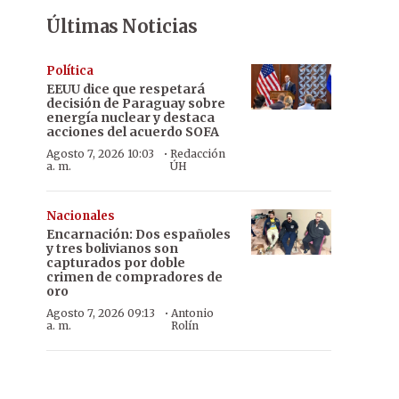
Últimas Noticias
Política
EEUU dice que respetará
decisión de Paraguay sobre
energía nuclear y destaca
acciones del acuerdo SOFA
·
Agosto 7, 2026 10:03
Redacción
a. m.
ÚH
Nacionales
Encarnación: Dos españoles
y tres bolivianos son
capturados por doble
crimen de compradores de
oro
·
Agosto 7, 2026 09:13
Antonio
a. m.
Rolín