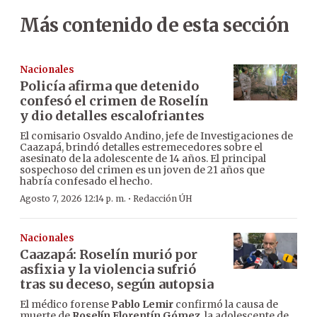
Más contenido de esta sección
Nacionales
Policía afirma que detenido
confesó el crimen de Roselín
y dio detalles escalofriantes
El comisario Osvaldo Andino, jefe de Investigaciones de
Caazapá, brindó detalles estremecedores sobre el
asesinato de la adolescente de 14 años. El principal
sospechoso del crimen es un joven de 21 años que
habría confesado el hecho.
·
Agosto 7, 2026 12:14 p. m.
Redacción ÚH
Nacionales
Caazapá: Roselín murió por
asfixia y la violencia sufrió
tras su deceso, según autopsia
El médico forense
Pablo Lemir
confirmó la causa de
muerte de
Roselín Florentín Gómez
, la adolescente de