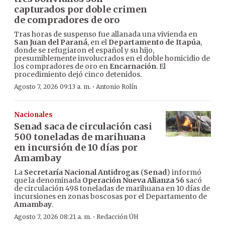
capturados por doble crimen
de compradores de oro
Tras horas de suspenso fue allanada una vivienda en
San Juan del Paraná
, en el
Departamento de Itapúa
,
donde se refugiaron el español y su hijo,
presumiblemente involucrados en el doble homicidio de
los compradores de oro en
Encarnación
. El
procedimiento dejó cinco detenidos.
·
Agosto 7, 2026 09:13 a. m.
Antonio Rolín
Nacionales
Senad saca de circulación casi
500 toneladas de marihuana
en incursión de 10 días por
Amambay
La
Secretaría Nacional Antidrogas
(
Senad
) informó
que la denominada
Operación Nueva Alianza 56
sacó
de circulación 498 toneladas de marihuana en 10 días de
incursiones en zonas boscosas por el Departamento de
Amambay
.
·
Agosto 7, 2026 08:21 a. m.
Redacción ÚH