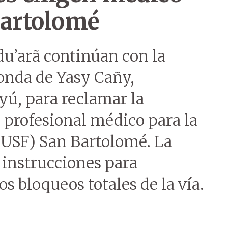
Bartolomé
du’arã continúan con la
tonda de Yasy Cañy,
ú, para reclamar la
 profesional médico para la
(USF) San Bartolomé. La
ó instrucciones para
s bloqueos totales de la vía.