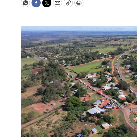
WhatsApp
Facebook
Twitter
Email
Copy
Print