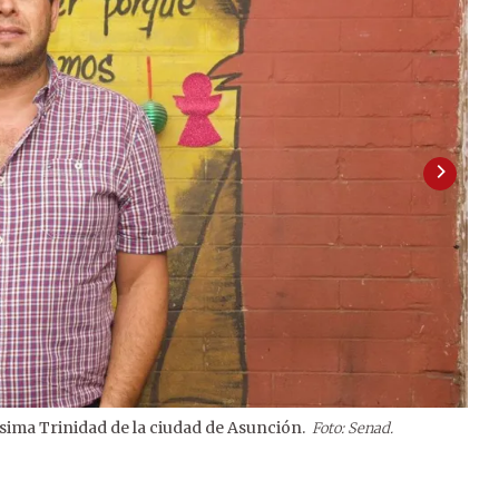
ísima Trinidad de la ciudad de Asunción.
Foto: Senad.
2
/
2
Espe