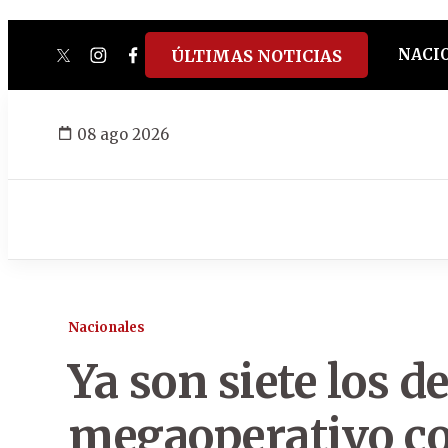
NACI
ÚLTIMAS NOTICIAS
twitter
instagram
facebook
tiktok
youtube
spotify
08 ago 2026
Nacionales
Ya son siete los d
megaoperativo co