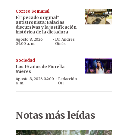
Correo Semanal
El “pecado original”
antistronista: Falacias
discursivas y la justificación
histórica de la dictadura
·
Agosto 8, 2026
Dr. Andrés
04:00 a. m.
Ginés
Sociedad
Los 15 años de Fiorella
Mieres
·
Agosto 8, 2026 04:00
Redacción
a. m.
ÚH
Notas más leídas
La empresa Total Card, propiedad de Alberto Koube, fue allanada p
cializada de Lucha contra el Narcotráfico.
Foto: Fiscalía.