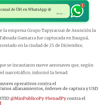
1
 al canal de ÚH en WhatsApp 🤩
09:26
✓✓
 de la empresa Grupo Tapyracuai de Asunción la
 Taboada Gamarra fue capturada en Itauguá,
restado en la ciudad de 25 de Diciembre,
que se incautaron nueve aeronaves que, según
del narcotráfico, informó la Senad.
yores operativos contra el
 Varios allanamientos, órdenes de captura y USD
RTID
@MinPublicoPy
#SenadPy
contra el
d