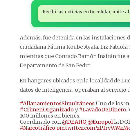
Recibí las noticias en tu celular, unite
Además, fue detenida en las instalaciones
ciudadana Fátima Koube Ayala. Liz Fabiola
mientras que Conrado Ramón Insfrán fue ar
Departamento de San Pedro.
En hangares ubicados en la localidad de Lu
datos de inteligencia, operaban al servicio 
#AllanamientosSimultáneos
Uno de los ma
#CrimenOrganizado
y
#LavadoDeDinero
.
100 millones en bienes.
Coordinado con
@DEAHQ
@Europol
la DG
#Narcotráfico
pic.twitter.com/zPIryWMrM