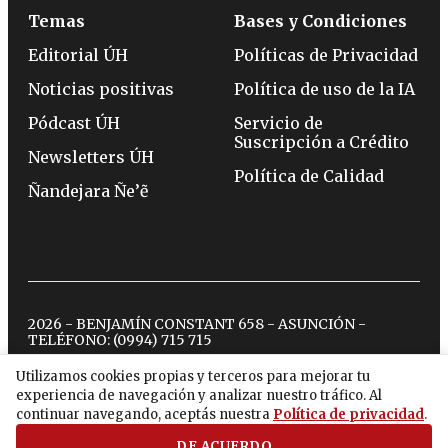
Temas
Bases y Condiciones
Editorial ÚH
Políticas de Privacidad
Noticias positivas
Política de uso de la IA
Pódcast ÚH
Servicio de
Suscripción a Crédito
Newsletters ÚH
Política de Calidad
Ñandejara Ñe’ẽ
2026 - BENJAMÍN CONSTANT 658 - ASUNCIÓN -
TELÉFONO:
(0994) 715 715
Utilizamos cookies propias y terceros para mejorar tu
experiencia de navegación y analizar nuestro tráfico. Al
twitter
instagram
facebook
tiktok
youtube
spotify
continuar navegando, aceptás nuestra
Política de privacidad
.
DE ACUERDO