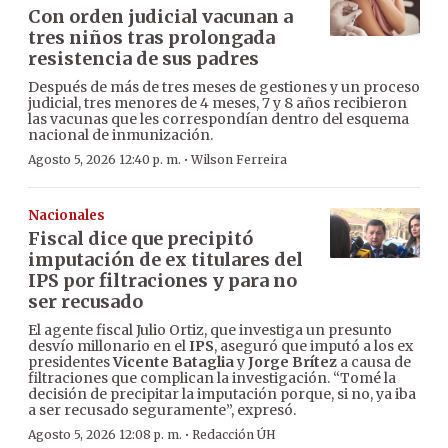
Con orden judicial vacunan a
tres niños tras prolongada
resistencia de sus padres
Después de más de tres meses de gestiones y un proceso
judicial, tres menores de 4 meses, 7 y 8 años recibieron
las vacunas que les correspondían dentro del esquema
nacional de inmunización.
·
Agosto 5, 2026 12:40 p. m.
Wilson Ferreira
Nacionales
Fiscal dice que precipitó
imputación de ex titulares del
IPS por filtraciones y para no
ser recusado
El agente fiscal Julio Ortiz, que investiga un presunto
desvío millonario en el
IPS
, aseguró que imputó a los ex
presidentes
Vicente Bataglia
y
Jorge Brítez
a causa de
filtraciones que complican la investigación. “Tomé la
decisión de precipitar la imputación porque, si no, ya iba
a ser recusado seguramente”, expresó.
·
Agosto 5, 2026 12:08 p. m.
Redacción ÚH