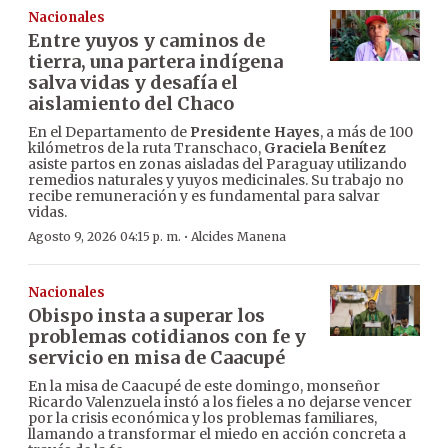
Nacionales
Entre yuyos y caminos de
tierra, una partera indígena
salva vidas y desafía el
aislamiento del Chaco
En el Departamento de
Presidente Hayes
, a más de 100
kilómetros de la ruta Transchaco,
Graciela Benítez
asiste partos en zonas aisladas del Paraguay utilizando
remedios naturales y yuyos medicinales. Su trabajo no
recibe remuneración y es fundamental para salvar
vidas.
·
Agosto 9, 2026 04:15 p. m.
Alcides Manena
Nacionales
Obispo insta a superar los
problemas cotidianos con fe y
servicio en misa de Caacupé
En la misa de Caacupé de este domingo, monseñor
Ricardo Valenzuela instó a los fieles a no dejarse vencer
por la crisis económica y los problemas familiares,
llamando a transformar el miedo en acción concreta a