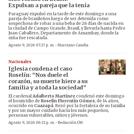
Expulsan a pareja que la tenía
Paraguay expulsó en la tarde de este domingo a una
pareja de brasileños luego de ser detenida como
sospechosa de robar a una beba de 28 días de nacida en
la ciudad de Campo Grande, Brasil, y llevarla hasta Pedro
Juan Caballero, Departamento de Amambay, donde la
niña fue rescatada.
·
Agosto 9, 2026 07:27 p. m.
Marciano Candia
Nacionales
Iglesia condena el caso
Roselín: “Nos duele el
corazón, su muerte hiere a su
familia y a toda la sociedad”
El cardenal
Adalberto Martínez
condenó este domingo
el homicidio de
Roselín Florentín Gómez
, de 14 años,
ocurrido en
Caazapá
. Rezó por la fortaleza de su familia
y por un mayor cuidado hacia los más pequeños,
personas vulnerables, niños y jóvenes.
·
Agosto 9, 2026 06:32 p. m.
Redacción ÚH