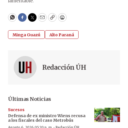
lamentable.
WhatsApp
Facebook
Twitter
Email
Copy
Print
Minga Guazú
Alto Paraná
Redacción ÚH
Últimas Noticias
Sucesos
Defensa de ex ministro Wiens recusa
a los fiscales del caso Metrobús
·
Agosto 6, 2026 05:20 p. m.
Redacción ÚH