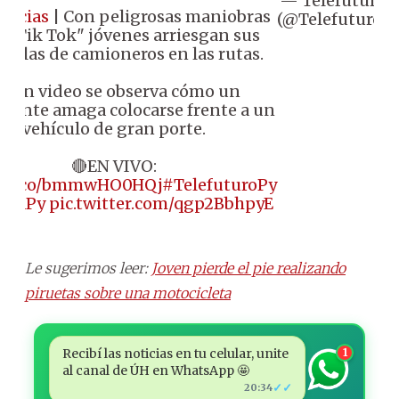
— Telefuturo
J
ticias
| Con peligrosas maniobras
(@Telefuturo)
a "Tik Tok" jóvenes arriesgan sus
s y las de camioneros en las rutas.
n un video se observa cómo un
scente amaga colocarse frente a un
vehículo de gran porte.
🔴EN VIVO:
://t.co/bmmwHO0HQj
#TelefuturoPy
upaPy
pic.twitter.com/qgp2BbhpyE
Le sugerimos leer:
Joven pierde el pie realizando
piruetas sobre una motocicleta
Recibí las noticias en tu celular, unite
1
al canal de ÚH en WhatsApp 🤩
✓✓
20:34