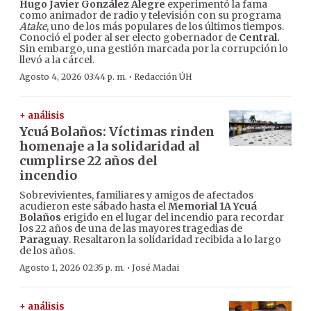
Hugo Javier González Alegre
experimentó la fama
como animador de radio y televisión con su programa
Atake
, uno de los más populares de los últimos tiempos.
Conoció el poder al ser electo gobernador de
Central.
Sin embargo, una gestión marcada por la corrupción lo
llevó a la cárcel.
·
Agosto 4, 2026 03:44 p. m.
Redacción ÚH
+ análisis
Ycuá Bolaños: Víctimas rinden
homenaje a la solidaridad al
cumplirse 22 años del
incendio
Sobrevivientes, familiares y amigos de afectados
acudieron este sábado hasta el
Memorial 1A Ycuá
Bolaños
erigido en el lugar del incendio para recordar
los 22 años de una de las mayores tragedias de
Paraguay
. Resaltaron la solidaridad recibida a lo largo
de los años.
·
Agosto 1, 2026 02:35 p. m.
José Madai
+ análisis