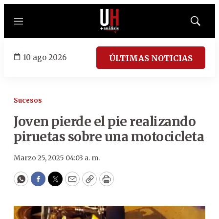
Menú
Mostrar
búsqued
10 ago 2026
ÚLTIMAS NOTICIAS
Sucesos
Joven pierde el pie realizando
piruetas sobre una motocicleta
Marzo 25, 2025 04:03 a. m.
WhatsApp
Facebook
Twitter
Email
Copy
Print