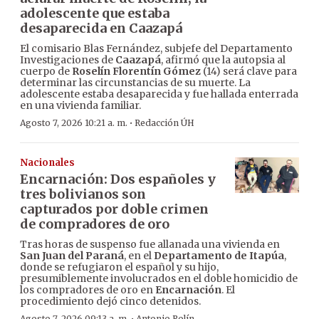
adolescente que estaba
desaparecida en Caazapá
El comisario Blas Fernández, subjefe del Departamento
Investigaciones de
Caazapá
, afirmó que la autopsia al
cuerpo de
Roselín Florentín Gómez
(14) será clave para
determinar las circunstancias de su muerte. La
adolescente estaba desaparecida y fue hallada enterrada
en una vivienda familiar.
·
Agosto 7, 2026 10:21 a. m.
Redacción ÚH
Nacionales
Encarnación: Dos españoles y
tres bolivianos son
capturados por doble crimen
de compradores de oro
Tras horas de suspenso fue allanada una vivienda en
San Juan del Paraná
, en el
Departamento de Itapúa
,
donde se refugiaron el español y su hijo,
presumiblemente involucrados en el doble homicidio de
los compradores de oro en
Encarnación
. El
procedimiento dejó cinco detenidos.
Agosto 7, 2026 09:13 a. m.
Antonio Rolín