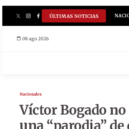
NACI
ÚLTIMAS NOTICIAS
twitter
instagram
facebook
tiktok
youtube
spotify
08 ago 2026
Nacionales
Víctor Bogado no 
una “parodia” de