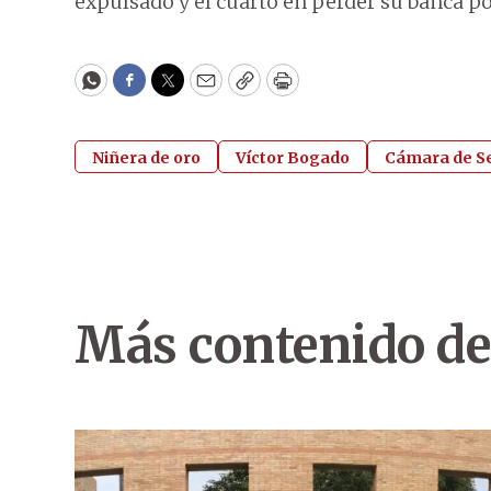
expulsado y el cuarto en perder su banca p
WhatsApp
Facebook
Twitter
Email
Copy
Print
Niñera de oro
Víctor Bogado
Cámara de S
Más contenido de