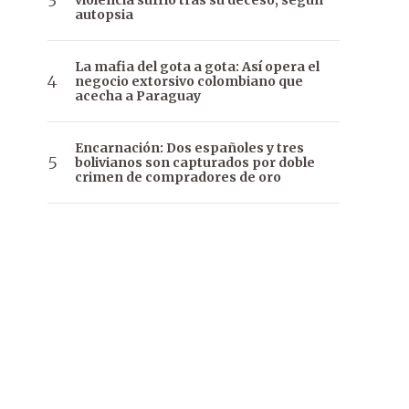
violencia sufrió tras su deceso, según
autopsia
La mafia del gota a gota: Así opera el
negocio extorsivo colombiano que
acecha a Paraguay
Encarnación: Dos españoles y tres
bolivianos son capturados por doble
crimen de compradores de oro