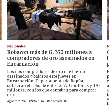
Nacionales
N
Robaron más de G. 350 millones a
compradores de oro asesinados en
Encarnación
Los dos compradores de oro que fueron
E
asesinados a balazos este jueves en
p
Encarnación
, Departamento de
Itapúa
,
e
sufrieron el robo de entre G. 350 millones y 370
a
millones, con los que contaban para comprar
1
oro.
f
v
·
Agosto 7, 2026 09:45 p. m.
Redacción ÚH
l