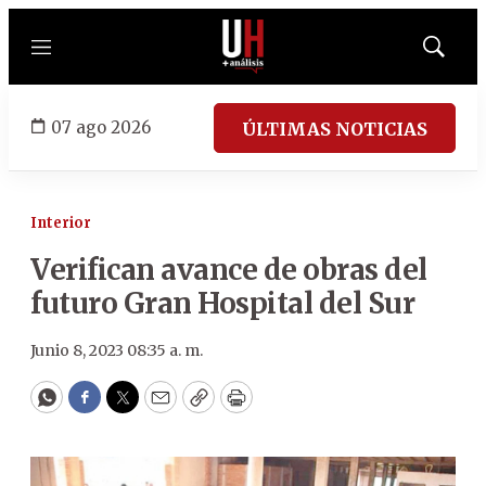
Menú
Mostrar
búsqued
07 ago 2026
ÚLTIMAS NOTICIAS
Interior
Verifican avance de obras del
futuro Gran Hospital del Sur
Junio 8, 2023 08:35 a. m.
WhatsApp
Facebook
Twitter
Email
Copy
Print