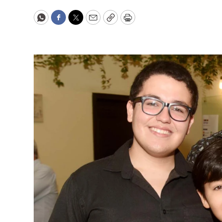
WhatsApp
Facebook
Twitter
Email
Copy
Print