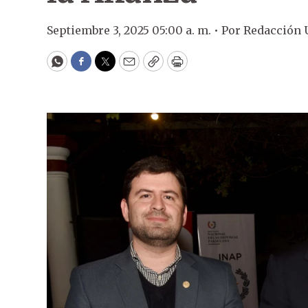
Septiembre 3, 2025 05:00 a. m. •
Por
Redacción
WhatsApp
Facebook
Twitter
Email
Copy
Print