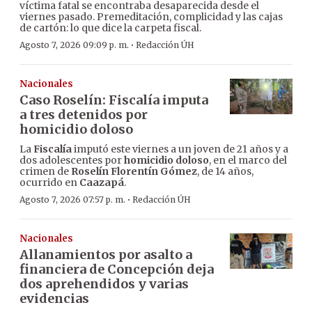
víctima fatal se encontraba desaparecida desde el
viernes pasado. Premeditación, complicidad y las cajas
de cartón: lo que dice la carpeta fiscal.
·
Agosto 7, 2026 09:09 p. m.
Redacción ÚH
Nacionales
Caso Roselín: Fiscalía imputa
a tres detenidos por
homicidio doloso
La
Fiscalía
imputó este viernes a un joven de 21 años y a
dos adolescentes por
homicidio doloso
, en el marco del
crimen de
Roselín Florentín Gómez
, de 14 años,
ocurrido en
Caazapá
.
·
Agosto 7, 2026 07:57 p. m.
Redacción ÚH
Nacionales
Allanamientos por asalto a
financiera de Concepción deja
dos aprehendidos y varias
evidencias