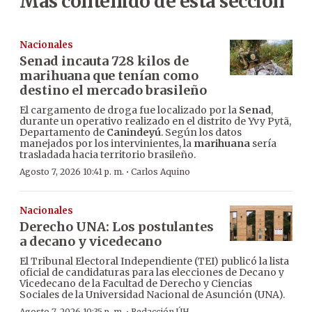
Más contenido de esta sección
Nacionales
Senad incauta 728 kilos de
marihuana que tenían como
destino el mercado brasileño
El cargamento de droga fue localizado por la
Senad
,
durante un operativo realizado en el distrito de Yvy Pytã,
Departamento de
Canindeyú
. Según los datos
manejados por los intervinientes, la
marihuana
sería
trasladada hacia territorio brasileño.
·
Agosto 7, 2026 10:41 p. m.
Carlos Aquino
Nacionales
Derecho UNA: Los postulantes
a decano y vicedecano
El Tribunal Electoral Independiente (TEI) publicó la lista
oficial de candidaturas para las elecciones de Decano y
Vicedecano de la Facultad de Derecho y Ciencias
Sociales de la Universidad Nacional de Asunción (UNA).
Agosto 7, 2026 10:35 p. m.
Redacción ÚH