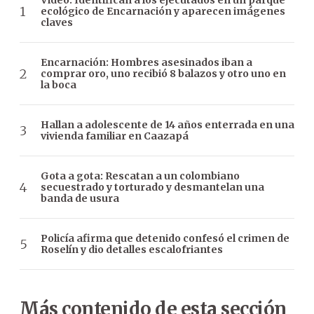
Video: Identifican a los ejecutados en un parque
ecológico de Encarnación y aparecen imágenes
claves
Encarnación: Hombres asesinados iban a
comprar oro, uno recibió 8 balazos y otro uno en
la boca
Hallan a adolescente de 14 años enterrada en una
vivienda familiar en Caazapá
Gota a gota: Rescatan a un colombiano
secuestrado y torturado y desmantelan una
banda de usura
Policía afirma que detenido confesó el crimen de
Roselín y dio detalles escalofriantes
Más contenido de esta sección