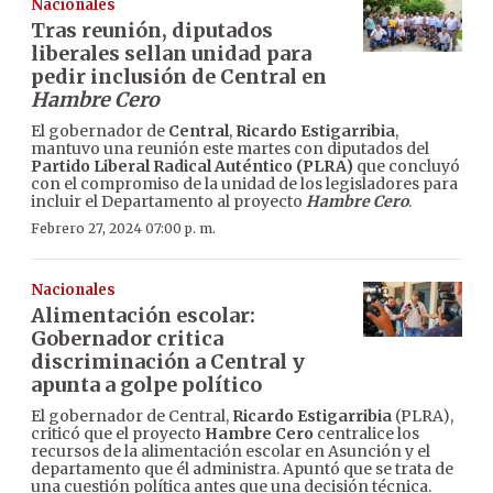
Nacionales
Tras reunión, diputados
liberales sellan unidad para
pedir inclusión de Central en
Hambre Cero
El gobernador de
Central
,
Ricardo Estigarribia
,
mantuvo una reunión este martes con diputados del
Partido Liberal Radical Auténtico (PLRA)
que concluyó
con el compromiso de la unidad de los legisladores para
incluir el Departamento al proyecto
Hambre Cero
.
Febrero 27, 2024 07:00 p. m.
Nacionales
Alimentación escolar:
Gobernador critica
discriminación a Central y
apunta a golpe político
El gobernador de Central,
Ricardo Estigarribia
(PLRA),
criticó que el proyecto
Hambre Cero
centralice los
recursos de la alimentación escolar en Asunción y el
departamento que él administra. Apuntó que se trata de
una cuestión política antes que una decisión técnica.