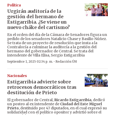
Política
Urgirán auditoría de la
gestión del hermano de
Estigarribia. ¿Se viene un
nuevo cháke del cartismo?
En el orden del día de la Cámara de Senadores figura un
pedido de los senadores Natalicio Chase y Basilio Núñez.
Se trata de un proyecto de resolución que insta a la
Contraloría a culminar la auditoría a la gestión del
hermano del gobernador de Central. Se trata del
intendente de Villa Elisa, Sergio Estigarribia
·
Septiembre 1, 2025 02:34 p. m.
Redacción ÚH
Nacionales
Estigarribia advierte sobre
retrocesos democráticos tras
destitución de Prieto
El gobernador de Central,
Ricardo Estigarribia
, dedicó
un posteo al ex intendente de
Ciudad del Este
Miguel
Prieto
, destituido por 47 diputados, en el cual expresó su
solidaridad con el político opositor y advirtió sobre el