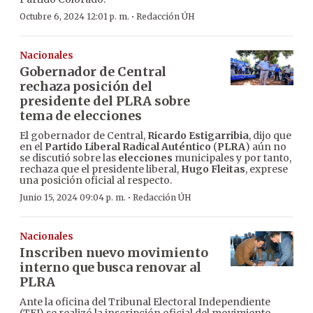
·
Octubre 6, 2024 12:01 p. m.
Redacción ÚH
Nacionales
Gobernador de Central
rechaza posición del
presidente del PLRA sobre
tema de elecciones
El gobernador de Central,
Ricardo Estigarribia
, dijo que
en el
Partido Liberal Radical Auténtico
(
PLRA
) aún no
se discutió sobre las
elecciones
municipales y por tanto,
rechaza que el presidente liberal,
Hugo Fleitas
, exprese
una posición oficial al respecto.
·
Junio 15, 2024 09:04 p. m.
Redacción ÚH
Nacionales
Inscriben nuevo movimiento
interno que busca renovar al
PLRA
Ante la oficina del Tribunal Electoral Independiente
(TEI) se realizó la inscripción oficial del movimiento