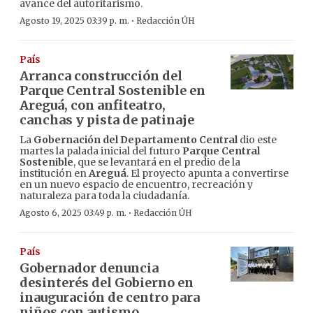
avance del autoritarismo.
·
Agosto 19, 2025 03:39 p. m.
Redacción ÚH
País
Arranca construcción del
Parque Central Sostenible en
Areguá, con anfiteatro,
canchas y pista de patinaje
La
Gobernación del Departamento Central
dio este
martes la palada inicial del futuro
Parque Central
Sostenible
, que se levantará en el predio de la
institución en
Areguá
. El proyecto apunta a convertirse
en un nuevo espacio de encuentro, recreación y
naturaleza para toda la ciudadanía.
·
Agosto 6, 2025 03:49 p. m.
Redacción ÚH
País
Gobernador denuncia
desinterés del Gobierno en
inauguración de centro para
niños con autismo