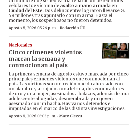
Un hombre que se dedica a la reparación de teléfonos
celulares fue víctima de
asalto a mano armada
en
Ciudad del Este
. Dos delincuentes lograron llevarse G.
58 millones tras apuntarlo con un arma. Hasta el
momento, los sospechosos no fueron detenidos.
·
Agosto 8, 2026 05:26 p. m.
Redacción ÚH
Nacionales
Cinco crímenes violentos
marcan la semana y
conmocionan al país
La primera semana de agosto estuvo marcada por cinco
principales crímenes violentos que conmocionan al
país. Las víctimas son un recién nacido ahorcado con
un alambre y arrojado a una letrina, dos compradores
de oro y una mujer, asesinados a balazos, además de una
adolescente ahogada y desmembrada y un joven
asesinado con un hacha. Hay varios detenidos e
imputados en el marco de las distintas investigaciones.
·
Agosto 8, 2026 03:03 p. m.
Mary Glezcu