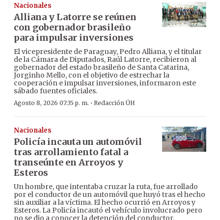
Nacionales
Alliana y Latorre se reúnen
con gobernador brasileño
para impulsar inversiones
El vicepresidente de Paraguay, Pedro Alliana, y el titular
de la Cámara de Diputados, Raúl Latorre, recibieron al
gobernador del estado brasileño de Santa Catarina,
Jorginho Mello, con el objetivo de estrechar la
cooperación e impulsar inversiones, informaron este
sábado fuentes oficiales.
·
Agosto 8, 2026 07:35 p. m.
Redacción ÚH
Nacionales
Policía incauta un automóvil
tras arrollamiento fatal a
transeúnte en Arroyos y
Esteros
Un hombre, que intentaba cruzar la ruta, fue arrollado
por el conductor de un automóvil que huyó tras el hecho
sin auxiliar a la víctima. El hecho ocurrió en Arroyos y
Esteros. La Policía incautó el vehículo involucrado pero
no se dio a conocer la detención del conductor.