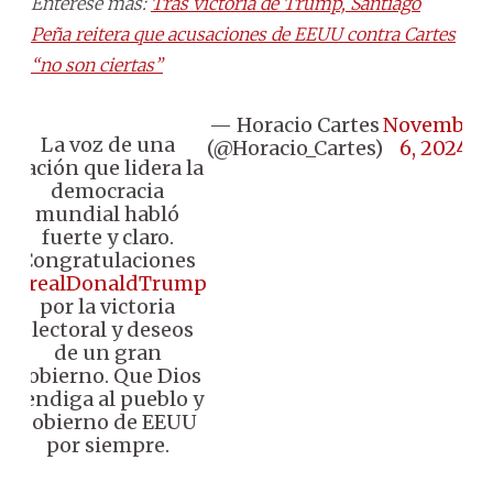
Entérese más:
Tras victoria de Trump, Santiago
Peña reitera que acusaciones de EEUU contra Cartes
“no son ciertas”
— Horacio Cartes
November
La voz de una
(@Horacio_Cartes)
6, 2024
nación que lidera la
democracia
mundial habló
fuerte y claro.
Congratulaciones
@realDonaldTrump
por la victoria
electoral y deseos
de un gran
gobierno. Que Dios
bendiga al pueblo y
gobierno de EEUU
por siempre.