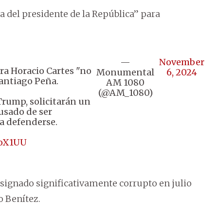
a del presidente de la República” para
—
November
ra Horacio Cartes "no
Monumental
6, 2024
Santiago Peña.
AM 1080
(@AM_1080)
Trump, solicitarán un
usado de ser
a defenderse.
KoX1UU
designado significativamente corrupto en julio
o Benítez.