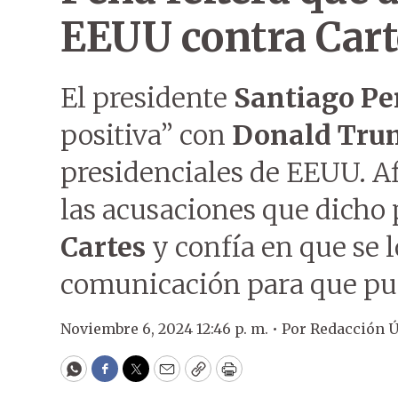
EEUU contra Carte
El presidente
Santiago P
positiva” con
Donald Tru
presidenciales de EEUU. A
las acusaciones que dicho 
Cartes
y confía en que se 
comunicación para que pu
Noviembre 6, 2024 12:46 p. m. •
Por
Redacción 
WhatsApp
Facebook
Twitter
Email
Copy
Print