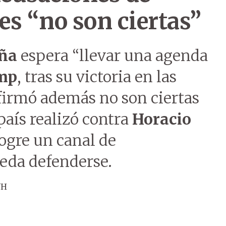
s “no son ciertas”
eña
espera “llevar una agenda
mp
, tras su victoria en las
firmó además no son ciertas
país realizó contra
Horacio
logre un canal de
eda defenderse.
ÚH