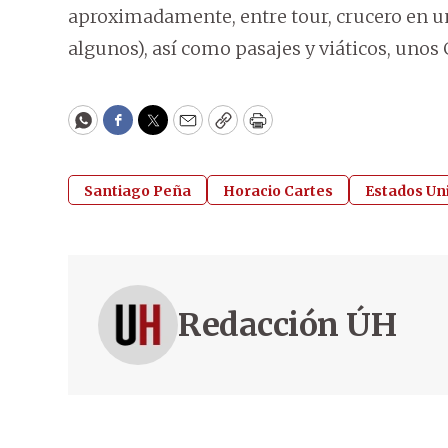
aproximadamente, entre tour, crucero en un 
algunos), así como pasajes y viáticos, unos 
WhatsApp
Facebook
Twitter
Email
Copy
Print
Santiago Peña
Horacio Cartes
Estados Un
Redacción ÚH