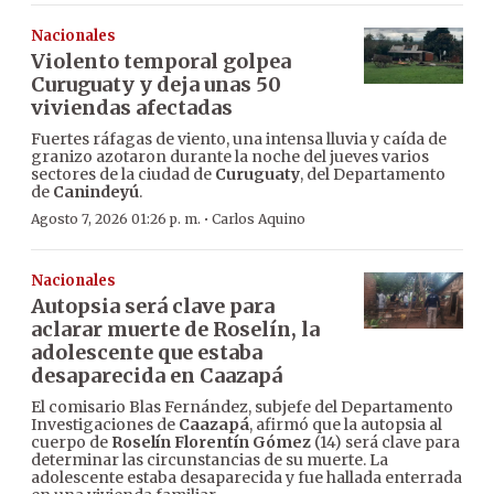
Nacionales
Violento temporal golpea
Curuguaty y deja unas 50
viviendas afectadas
Fuertes ráfagas de viento, una intensa lluvia y caída de
granizo azotaron durante la noche del jueves varios
sectores de la ciudad de
Curuguaty
, del Departamento
de
Canindeyú
.
·
Agosto 7, 2026 01:26 p. m.
Carlos Aquino
Nacionales
Autopsia será clave para
aclarar muerte de Roselín, la
adolescente que estaba
desaparecida en Caazapá
El comisario Blas Fernández, subjefe del Departamento
Investigaciones de
Caazapá
, afirmó que la autopsia al
cuerpo de
Roselín Florentín Gómez
(14) será clave para
determinar las circunstancias de su muerte. La
adolescente estaba desaparecida y fue hallada enterrada