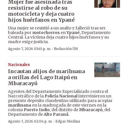
Mujer fue asesinada tras
resistirse al robo de su
motocicleta y deja cuatro
hijos huérfanos en Ypané
Una mujer se resistió a un asalto y falleció tras ser
baleada por
motochorros
en
Ypané
, Departamento
Central. La víctima deja cuatro hijos huérfanos y su
madre exige justicia.
·
Agosto 7, 2026 03:45 p. m.
Redacción ÚH
Nacionales
Incautan alijos de marihuana
a orillas del Lago Itaipú en
Mbaracayú
Agentes del Departamento Especializado contra el
Narcotráfico de la
Policía Nacional
intervinieron un
presunto depósito clandestino utilizado para acopiar
marihuana
en la madrugada de este viernes en la
colonia
Puerto Indio
, del distrito de
Mbaracayú
, del
Departamento de
Alto Paraná
.
·
Agosto 7, 2026 02:04 p. m.
Edgar Medina