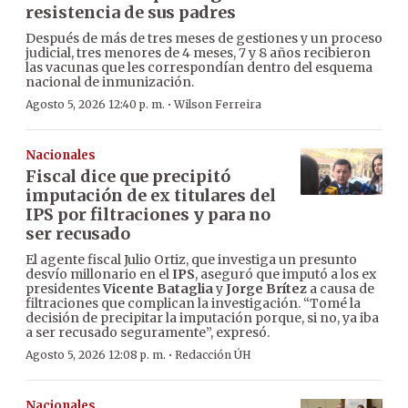
resistencia de sus padres
Después de más de tres meses de gestiones y un proceso
judicial, tres menores de 4 meses, 7 y 8 años recibieron
las vacunas que les correspondían dentro del esquema
nacional de inmunización.
·
Agosto 5, 2026 12:40 p. m.
Wilson Ferreira
Nacionales
Fiscal dice que precipitó
imputación de ex titulares del
IPS por filtraciones y para no
ser recusado
El agente fiscal Julio Ortiz, que investiga un presunto
desvío millonario en el
IPS
, aseguró que imputó a los ex
presidentes
Vicente Bataglia
y
Jorge Brítez
a causa de
filtraciones que complican la investigación. “Tomé la
decisión de precipitar la imputación porque, si no, ya iba
a ser recusado seguramente”, expresó.
·
Agosto 5, 2026 12:08 p. m.
Redacción ÚH
Nacionales