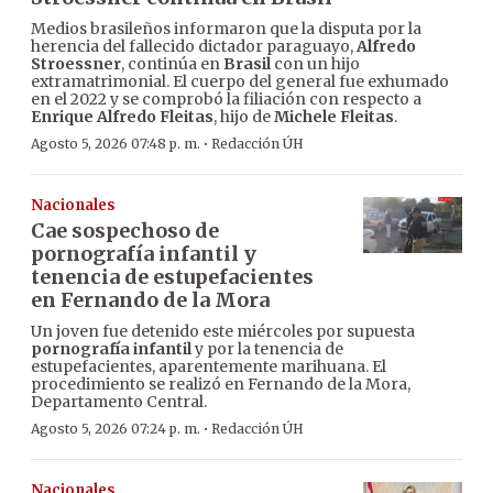
Medios brasileños informaron que la disputa por la
herencia del fallecido dictador paraguayo,
Alfredo
Stroessner
, continúa en
Brasil
con un hijo
extramatrimonial. El cuerpo del general fue exhumado
en el 2022 y se comprobó la filiación con respecto a
Enrique Alfredo Fleitas
, hijo de
Michele Fleitas
.
·
Agosto 5, 2026 07:48 p. m.
Redacción ÚH
Nacionales
Cae sospechoso de
pornografía infantil y
tenencia de estupefacientes
en Fernando de la Mora
Un joven fue detenido este miércoles por supuesta
pornografía infantil
y por la tenencia de
estupefacientes, aparentemente marihuana. El
procedimiento se realizó en Fernando de la Mora,
Departamento Central.
·
Agosto 5, 2026 07:24 p. m.
Redacción ÚH
Nacionales