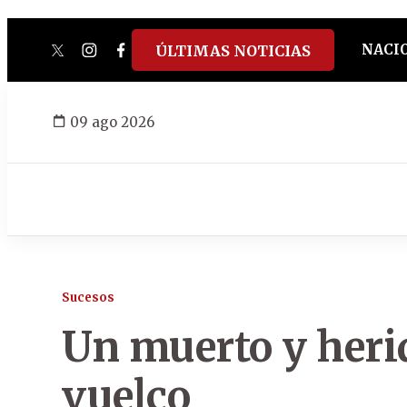
NACI
ÚLTIMAS NOTICIAS
twitter
instagram
facebook
tiktok
youtube
spotify
09 ago 2026
Sucesos
Un muerto y herid
vuelco