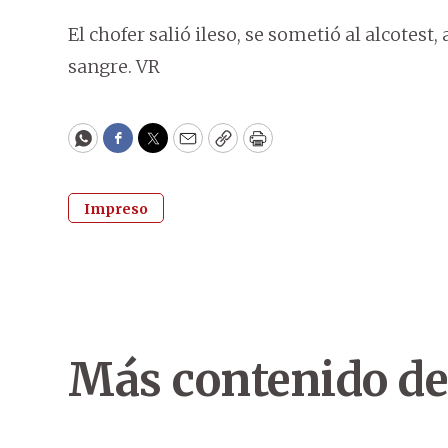
El chofer salió ileso, se sometió al alcotest
sangre. VR
WhatsApp
Facebook
Twitter
Email
Copy
Print
Impreso
Más contenido de