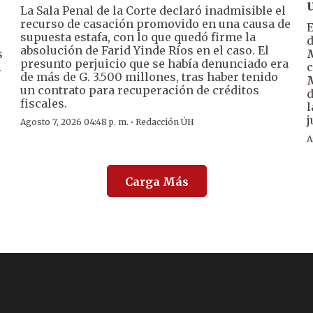
La Sala Penal de la Corte declaró inadmisible el
recurso de casación promovido en una causa de
supuesta estafa, con lo que quedó firme la
d
absolución de Farid Yinde Ríos en el caso. El
s
presunto perjuicio que se había denunciado era
.
c
de más de G. 3.500 millones, tras haber tenido
un contrato para recuperación de créditos
d
fiscales.
l
j
·
Agosto 7, 2026 04:48 p. m.
Redacción ÚH
A
Carga Más