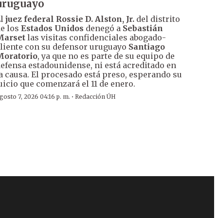
uruguayo
El
juez federal Rossie D. Alston, Jr.
del distrito
e los
Estados Unidos
denegó a
Sebastián
Marset
las visitas confidenciales abogado-
liente con su defensor uruguayo
Santiago
Moratorio
, ya que no es parte de su equipo de
efensa estadounidense, ni está acreditado en
a causa. El procesado está preso, esperando su
uicio que comenzará el 11 de enero.
·
gosto 7, 2026 04:16 p. m.
Redacción ÚH