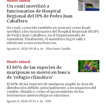
Mundo Animal
Un coatí movilizó a
funcionarios de Hospital
Regional del IPS de Pedro Juan
Caballero
Un coatí, conocido también en guaraní como kuatĩ,
movilizó a los funcionarios del Hospital Regional del IPS
de Pedro Juan Caballero, en el Departamento de
Amambay. Finalmente, el mamífero logró salir y
adentrase a una zona boscosa.
·
Agosto 6, 2026 09:38 a. m.
Marciano Candia
Mundo Animal
El 80% de las especies de
mariposas se movió en busca
de ‘refugio climático’
El 80% de las especies de mariposa amplió su área de
distribución debido, principalmente, a los impactos del
cambio climático, como el agravamiento de los
fenómenos meteorológicos extremos.
·
Agosto 6, 2026 07:25 a. m.
EFE