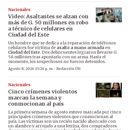
Nacionales
Video: Asaltantes se alzan con
más de G. 50 millones en robo
a técnico de celulares en
Ciudad del Este
Un hombre que se dedica a la reparación de teléfonos
celulares fue víctima de
asalto a mano armada
en
Ciudad del Este
. Dos delincuentes lograron llevarse G.
58 millones tras apuntarlo con un arma. Hasta el
momento, los sospechosos no fueron detenidos.
·
Agosto 8, 2026 05:26 p. m.
Redacción ÚH
Nacionales
Cinco crímenes violentos
marcan la semana y
conmocionan al país
La primera semana de agosto estuvo marcada por cinco
principales crímenes violentos que conmocionan al
país. Las víctimas son un recién nacido ahorcado con
un alambre y arrojado a una letrina, dos compradores