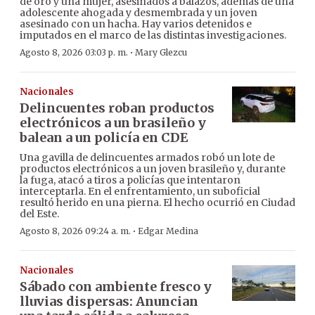
de oro y una mujer, asesinados a balazos, además de una
adolescente ahogada y desmembrada y un joven
asesinado con un hacha. Hay varios detenidos e
imputados en el marco de las distintas investigaciones.
·
Agosto 8, 2026 03:03 p. m.
Mary Glezcu
Nacionales
Delincuentes roban productos
electrónicos a un brasileño y
balean a un policía en CDE
Una gavilla de delincuentes armados robó un lote de
productos electrónicos a un joven brasileño y, durante
la fuga, atacó a tiros a policías que intentaron
interceptarla. En el enfrentamiento, un suboficial
resultó herido en una pierna. El hecho ocurrió en Ciudad
del Este.
·
Agosto 8, 2026 09:24 a. m.
Edgar Medina
Nacionales
Sábado con ambiente fresco y
lluvias dispersas: Anuncian