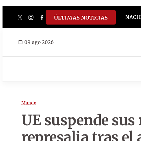
NACI
ÚLTIMAS NOTICIAS
twitter
instagram
facebook
tiktok
youtube
spotify
09 ago 2026
Mundo
UE suspende sus 
represalia tras el