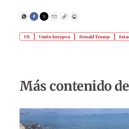
WhatsApp
Facebook
Twitter
Email
Copy
Print
UE
Unión Europea
Donald Trump
Esta
Más contenido de