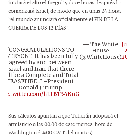
iniciará el alto el fuego” y doce horas después lo
comenzará Israel, de modo que en unas 24 horas
“el mundo anunciará oficialmente el FIN DE LA
GUERRA DE LOS 12 DÍAS”.
— The White
June
"CONGRATULATIONS TO
House
23,
EVERYONE! It has been fully
(@WhiteHouse)
2025
agreed by and between
Israel and Iran that there
will be a Complete and Total
CEASEFIRE..." –President
Donald J. Trump
pic.twitter.com/hLTBT34KnG
Sus cálculos apuntan a que Teherán adoptará el
armisticio a las 00:00 de este martes, hora de
Washington (04:00 GMT del martes).