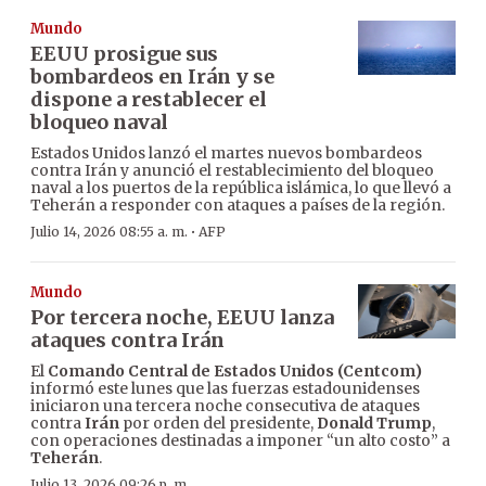
Mundo
EEUU prosigue sus
bombardeos en Irán y se
dispone a restablecer el
bloqueo naval
Estados Unidos lanzó el martes nuevos bombardeos
contra Irán y anunció el restablecimiento del bloqueo
naval a los puertos de la república islámica, lo que llevó a
Teherán a responder con ataques a países de la región.
·
Julio 14, 2026 08:55 a. m.
AFP
Mundo
Por tercera noche, EEUU lanza
ataques contra Irán
El
Comando Central de Estados Unidos (Centcom)
informó este lunes que las fuerzas estadounidenses
iniciaron una tercera noche consecutiva de ataques
contra
Irán
por orden del presidente,
Donald Trump
,
con operaciones destinadas a imponer “un alto costo” a
Teherán
.
Julio 13, 2026 09:26 p. m.