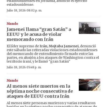
estadounidenses en Jordania, anunció el ejército
estadounidense.
Julio 18, 2026 08:02 p. m.
Mundo
Jamenei llama “gran Satán” a
EEUU y le acusa de violar
memorando con Irán
El líder supremo de
Irán
,
Mojtaba Jamenei
, denunció
este sábado las reiteradas violaciones estadounidenses
del memorando de entendimiento firmado entre las
partes, en alusión a los ataques de Washington contra el
territorio iraní, y le llamó “gran Satán”
Julio 18, 2026 05:48 p. m.
Mundo
Al menos siete muertos en la
séptima noche consecutiva de
ataques de EEUU contra Irán
Al menos siete personas murieron y varias resultaron
heridas en la séptima noche consecutiva de ataques de