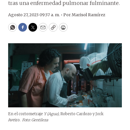
tras una enfermedad pulmonar fulminante.
Agosto 27, 2023 09:37 a. m. •
Por
Marisol Ramírez
WhatsApp
Facebook
Twitter
Email
Copy
Print
En el cortometraje
Y (Agua)
, Roberto Cardozo y Jork
Aveiro.
Foto: Gentileza