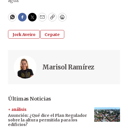
agua.
WhatsApp
Facebook
Twitter
Email
Copy
Print
Jork Aveiro
Cepate
Marisol Ramírez
Últimas Noticias
+ análisis
Asunción: ¿Qué dice el Plan Regulador
sobre la altura permitida para los
edificios?