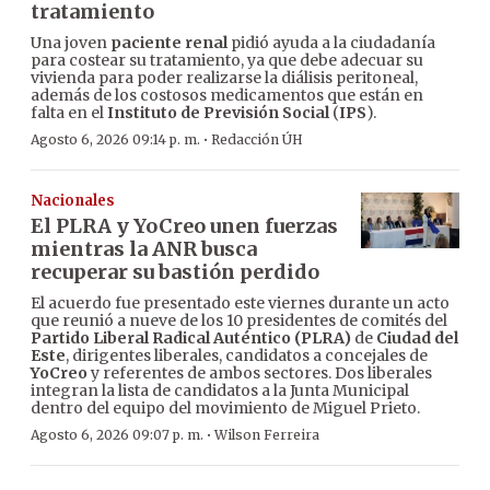
tratamiento
Una joven
paciente renal
pidió ayuda a la ciudadanía
para costear su tratamiento, ya que debe adecuar su
vivienda para poder realizarse la diálisis peritoneal,
además de los costosos medicamentos que están en
falta en el
Instituto de Previsión Social
(
IPS
).
·
Agosto 6, 2026 09:14 p. m.
Redacción ÚH
Nacionales
El PLRA y YoCreo unen fuerzas
mientras la ANR busca
recuperar su bastión perdido
El acuerdo fue presentado este viernes durante un acto
que reunió a nueve de los 10 presidentes de comités del
Partido Liberal Radical Auténtico (PLRA)
de
Ciudad del
Este
, dirigentes liberales, candidatos a concejales de
YoCreo
y referentes de ambos sectores. Dos liberales
integran la lista de candidatos a la Junta Municipal
dentro del equipo del movimiento de Miguel Prieto.
·
Agosto 6, 2026 09:07 p. m.
Wilson Ferreira