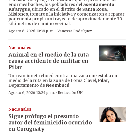
enormes baches, los pobladores del
asentamiento
Ka’atygue
, ubicado en el distrito de
Santa Rosa
,
Misiones
, tomaron la iniciativa y comenzaron a reparar
por cuenta propia un trayecto de aproximadamente 30
kilómetros de camino vecinal.
·
Agosto 6, 2026 10:38 p. m.
Vanessa Rodríguez
Nacionales
Animal en el medio de la ruta
causa accidente de militar en
Pilar
Una camioneta chocó contra una vaca que estaba en
medio de la ruta en la zona de Loma Clavel,
Pilar
,
Departamento de
Ñeembucú
.
·
Agosto 6, 2026 10:24 p. m.
Redacción ÚH
Nacionales
Sigue prófugo el presunto
autor del feminicidio ocurrido
en Curuguaty