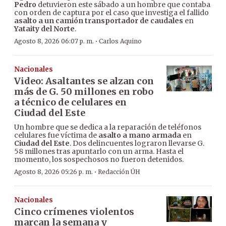
Pedro
detuvieron este sábado a un hombre que contaba
con orden de captura por el caso que investiga el fallido
asalto a un camión transportador de caudales
en
Yataity del Norte
.
·
Agosto 8, 2026 06:07 p. m.
Carlos Aquino
Nacionales
Video: Asaltantes se alzan con
más de G. 50 millones en robo
a técnico de celulares en
Ciudad del Este
Un hombre que se dedica a la reparación de teléfonos
celulares fue víctima de
asalto a mano armada
en
Ciudad del Este
. Dos delincuentes lograron llevarse G.
58 millones tras apuntarlo con un arma. Hasta el
momento, los sospechosos no fueron detenidos.
·
Agosto 8, 2026 05:26 p. m.
Redacción ÚH
Nacionales
Cinco crímenes violentos
marcan la semana y