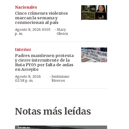
Nacionales
Cinco crímenes violentos
marcan la semana y
conmocionan al país
·
Agosto 8, 2026 03:03
Mary
p. m.
Glezcu
Interior
Padres mantienen protesta
y cierre intermitente de la
Ruta PY05 por falta de aulas
en Arroyito
·
Agosto 8, 2026
Justiniano
02:58 p. m.
Riveros
Preocupa que las obras paradas contribuyan a que se produzca u
Notas más leídas