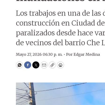
Los trabajos en una de la
construcción en Ciudad d
paralizados desde hace va
de vecinos del barrio Che 
Mayo 27, 2026 06:30 p. m. •
Por
Edgar Medina
WhatsApp
Facebook
Twitter
Email
Copy
Print