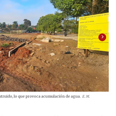
struido, lo que provoca acumulación de agua.
E. M.
2
/
2