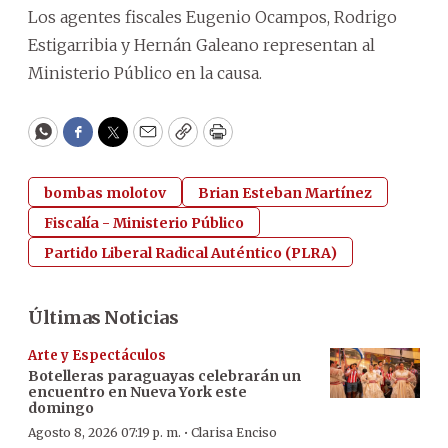
Los agentes fiscales Eugenio Ocampos, Rodrigo
Estigarribia y Hernán Galeano representan al
Ministerio Público en la causa.
WhatsApp
Facebook
Twitter
Email
Copy
Print
bombas molotov
Brian Esteban Martínez
Fiscalía - Ministerio Público
Partido Liberal Radical Auténtico (PLRA)
Últimas Noticias
Arte y Espectáculos
Botelleras paraguayas celebrarán un
encuentro en Nueva York este
domingo
·
Agosto 8, 2026 07:19 p. m.
Clarisa Enciso