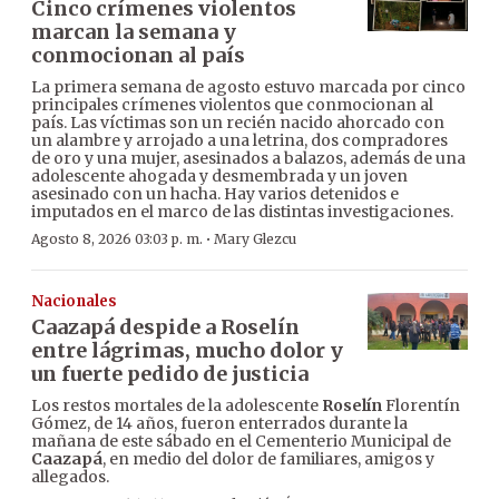
Cinco crímenes violentos
marcan la semana y
conmocionan al país
La primera semana de agosto estuvo marcada por cinco
principales crímenes violentos que conmocionan al
país. Las víctimas son un recién nacido ahorcado con
un alambre y arrojado a una letrina, dos compradores
de oro y una mujer, asesinados a balazos, además de una
adolescente ahogada y desmembrada y un joven
asesinado con un hacha. Hay varios detenidos e
imputados en el marco de las distintas investigaciones.
·
Agosto 8, 2026 03:03 p. m.
Mary Glezcu
Nacionales
Caazapá despide a Roselín
entre lágrimas, mucho dolor y
un fuerte pedido de justicia
Los restos mortales de la adolescente
Roselín
Florentín
Gómez, de 14 años, fueron enterrados durante la
mañana de este sábado en el Cementerio Municipal de
Caazapá
, en medio del dolor de familiares, amigos y
allegados.