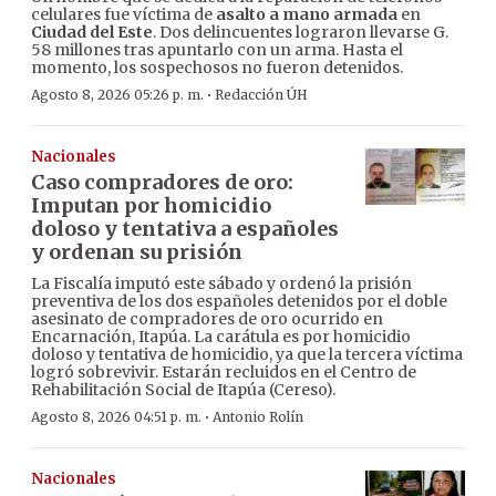
celulares fue víctima de
asalto a mano armada
en
Ciudad del Este
. Dos delincuentes lograron llevarse G.
58 millones tras apuntarlo con un arma. Hasta el
momento, los sospechosos no fueron detenidos.
·
Agosto 8, 2026 05:26 p. m.
Redacción ÚH
Nacionales
Caso compradores de oro:
Imputan por homicidio
doloso y tentativa a españoles
y ordenan su prisión
La Fiscalía imputó este sábado y ordenó la prisión
preventiva de los dos españoles detenidos por el doble
asesinato de compradores de oro ocurrido en
Encarnación, Itapúa. La carátula es por homicidio
doloso y tentativa de homicidio, ya que la tercera víctima
logró sobrevivir. Estarán recluidos en el Centro de
Rehabilitación Social de Itapúa (Cereso).
·
Agosto 8, 2026 04:51 p. m.
Antonio Rolín
Nacionales