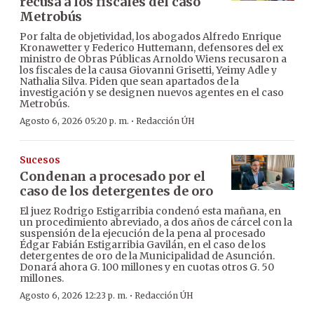
recusa a los fiscales del caso
Metrobús
Por falta de objetividad, los abogados Alfredo Enrique
Kronawetter y Federico Huttemann, defensores del ex
ministro de Obras Públicas Arnoldo Wiens recusaron a
los fiscales de la causa Giovanni Grisetti, Yeimy Adle y
Nathalia Silva. Piden que sean apartados de la
investigación y se designen nuevos agentes en el caso
Metrobús.
·
Agosto 6, 2026 05:20 p. m.
Redacción ÚH
Sucesos
Condenan a procesado por el
caso de los detergentes de oro
El juez Rodrigo Estigarribia condenó esta mañana, en
un procedimiento abreviado, a dos años de cárcel con la
suspensión de la ejecución de la pena al procesado
Édgar Fabián Estigarribia Gavilán, en el caso de los
detergentes de oro de la Municipalidad de Asunción.
Donará ahora G. 100 millones y en cuotas otros G. 50
millones.
·
Agosto 6, 2026 12:23 p. m.
Redacción ÚH