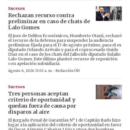
Sucesos
Rechazan recurso contra
preliminar en caso de chats de
Lalo Gomes
El juez de Delitos Económicos, Humberto Otazú, rechazó
el recurso de la defensa para suspender la audiencia
preliminar fijada para el 17 de agosto próximo, para el ex
diputado Orlando Arévalo y para el coprocesado Guido
Díaz en el caso de los chats del fallecido diputado Eulalio
Lalo Gomes. Este último planteó recurso de reposición
con apelación subsidiaria.
·
Agosto 6, 2026 11:01 a. m.
Redacción ÚH
Sucesos
Tres personas aceptan
criterio de oportunidad y
quedan fuera de causa por
disparos al aire
El Juzgado Penal de Garantías Nº 1 de Capitán Bado hizo
lugar a la aplicación del criterio de oportunidad en favor
de Óscar Antonio Cabañas Lirio y otros dos hombres,