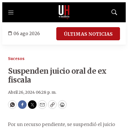
Menú
Mostrar
búsqued
06 ago 2026
ÚLTIMAS NOTICIAS
Sucesos
Suspenden juicio oral de ex
fiscala
Abril 26, 2024 06:28 p. m.
WhatsApp
Facebook
Twitter
Email
Copy
Print
Por un recurso pendiente, se suspendió el juicio