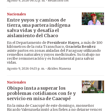
·
Agosto 9, 2026 06:32 p. m.
Redacción ÚH
Nacionales
Entre yuyos y caminos de
tierra, una partera indígena
salva vidas y desafía el
aislamiento del Chaco
En el Departamento de
Presidente Hayes
, a más de 100
kilómetros de la ruta Transchaco,
Graciela Benítez
asiste partos en zonas aisladas del Paraguay utilizando
remedios naturales y yuyos medicinales. Su trabajo no
recibe remuneración y es fundamental para salvar
vidas.
·
Agosto 9, 2026 04:15 p. m.
Alcides Manena
Nacionales
Obispo insta a superar los
problemas cotidianos con fe y
servicio en misa de Caacupé
En la misa de Caacupé de este domingo, monseñor
Ricardo Valenzuela instó a los fieles a no dejarse vencer