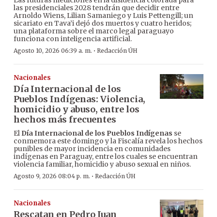
Las futuras mediciones en la disidencia colorada para
las presidenciales 2028 tendrán que decidir entre
Arnoldo Wiens, Lilian Samaniego y Luis Pettengill; un
sicariato en Tava’i dejó dos muertos y cuatro heridos;
una plataforma sobre el marco legal paraguayo
funciona con inteligencia artificial.
·
Agosto 10, 2026 06:39 a. m.
Redacción ÚH
Nacionales
Día Internacional de los
Pueblos Indígenas: Violencia,
homicidio y abuso, entre los
hechos más frecuentes
El
Día Internacional de los Pueblos Indígenas
se
conmemora este domingo y la Fiscalía revela los hechos
punibles de mayor incidencia en comunidades
indígenas en Paraguay, entre los cuales se encuentran
violencia familiar, homicidio y abuso sexual en niños.
·
Agosto 9, 2026 08:04 p. m.
Redacción ÚH
Nacionales
Rescatan en Pedro Juan