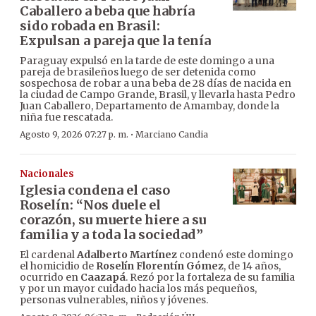
Caballero a beba que habría
sido robada en Brasil:
Expulsan a pareja que la tenía
Paraguay expulsó en la tarde de este domingo a una
pareja de brasileños luego de ser detenida como
sospechosa de robar a una beba de 28 días de nacida en
la ciudad de Campo Grande, Brasil, y llevarla hasta Pedro
Juan Caballero, Departamento de Amambay, donde la
niña fue rescatada.
·
Agosto 9, 2026 07:27 p. m.
Marciano Candia
Nacionales
Iglesia condena el caso
Roselín: “Nos duele el
corazón, su muerte hiere a su
familia y a toda la sociedad”
El cardenal
Adalberto Martínez
condenó este domingo
el homicidio de
Roselín Florentín Gómez
, de 14 años,
ocurrido en
Caazapá
. Rezó por la fortaleza de su familia
y por un mayor cuidado hacia los más pequeños,
personas vulnerables, niños y jóvenes.