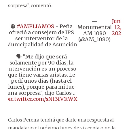
sorpresa”, comentó.
—
June
🟠
#AMPLIAMOS
- Peña
Monumental
12,
ofreció a consejero de IPS
AM 1080
2025
ser interventor de la
(@AM_1080)
Municipalidad de Asunción
🗣️ "Me dijo que será
solamente por 90 días, la
intervención es un proceso
que tiene varias aristas. Le
pedí unos días (hasta el
lunes), porque para mí fue
una sorpresa", dijo Carlos…
pic.twitter.com/sNt3fV1tWX
Carlos Pereira tendrá que darle una respuesta al
mandatario el próximo lunes de si acepta o no la