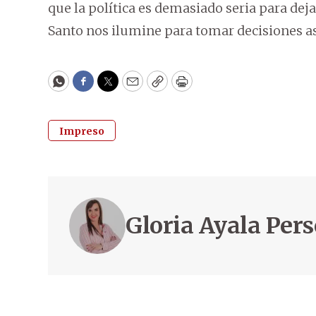
que la política es demasiado seria para deja
Santo nos ilumine para tomar decisiones as
WhatsApp
Facebook
Twitter
Email
Copy
Print
Impreso
Gloria Ayala Per