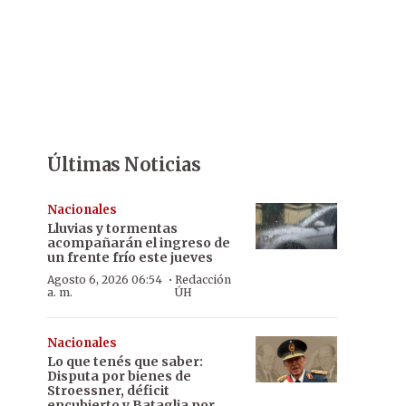
Últimas Noticias
Nacionales
Lluvias y tormentas
acompañarán el ingreso de
un frente frío este jueves
·
Agosto 6, 2026 06:54
Redacción
a. m.
ÚH
Nacionales
Lo que tenés que saber:
Disputa por bienes de
Stroessner, déficit
encubierto y Bataglia por