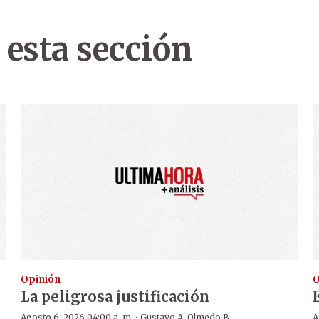
 esta sección
Opinión
O
La peligrosa justificación
·
Agosto 6, 2026 04:00 a. m.
Gustavo A. Olmedo B
A