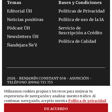
Temas
Bases y Condiciones
Editorial ÚH
Políticas de Privacidad
Noticias positivas
Política de uso de la IA
Pódcast ÚH
Servicio de
Suscripción a Crédito
Newsletters ÚH
Política de Calidad
Ñandejara Ñe’ẽ
2026 - BENJAMÍN CONSTANT 658 - ASUNCIÓN -
TELÉFONO:
(0994) 715 715
Utilizamos cookies propias y terceros para mejorar tu
experiencia de navegación y analizar nuestro tráfico. Al
twitter
instagram
facebook
tiktok
youtube
spotify
continuar navegando, aceptás nuestra
Política de privacidad
.
DE ACUERDO