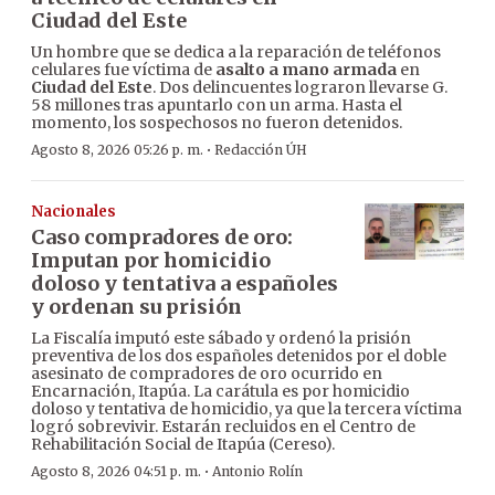
Ciudad del Este
Un hombre que se dedica a la reparación de teléfonos
celulares fue víctima de
asalto a mano armada
en
Ciudad del Este
. Dos delincuentes lograron llevarse G.
58 millones tras apuntarlo con un arma. Hasta el
momento, los sospechosos no fueron detenidos.
·
Agosto 8, 2026 05:26 p. m.
Redacción ÚH
Nacionales
Caso compradores de oro:
Imputan por homicidio
doloso y tentativa a españoles
y ordenan su prisión
La Fiscalía imputó este sábado y ordenó la prisión
preventiva de los dos españoles detenidos por el doble
asesinato de compradores de oro ocurrido en
Encarnación, Itapúa. La carátula es por homicidio
doloso y tentativa de homicidio, ya que la tercera víctima
logró sobrevivir. Estarán recluidos en el Centro de
Rehabilitación Social de Itapúa (Cereso).
·
Agosto 8, 2026 04:51 p. m.
Antonio Rolín