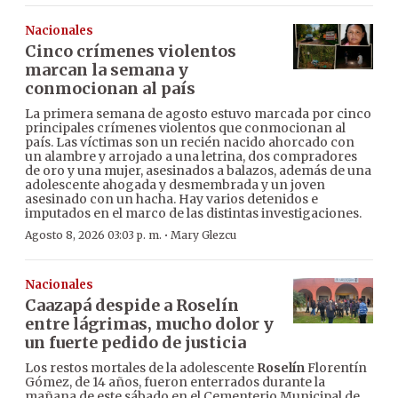
Nacionales
Cinco crímenes violentos
marcan la semana y
conmocionan al país
La primera semana de agosto estuvo marcada por cinco
principales crímenes violentos que conmocionan al
país. Las víctimas son un recién nacido ahorcado con
un alambre y arrojado a una letrina, dos compradores
de oro y una mujer, asesinados a balazos, además de una
adolescente ahogada y desmembrada y un joven
asesinado con un hacha. Hay varios detenidos e
imputados en el marco de las distintas investigaciones.
·
Agosto 8, 2026 03:03 p. m.
Mary Glezcu
Nacionales
Caazapá despide a Roselín
entre lágrimas, mucho dolor y
un fuerte pedido de justicia
Los restos mortales de la adolescente
Roselín
Florentín
Gómez, de 14 años, fueron enterrados durante la
mañana de este sábado en el Cementerio Municipal de